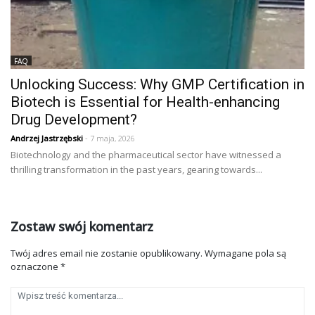
FAQ
Unlocking Success: Why GMP Certification in
Biotech is Essential for Health-enhancing
Drug Development?
Andrzej Jastrzębski
- 7 maja, 2026
Biotechnology and the pharmaceutical sector have witnessed a
thrilling transformation in the past years, gearing towards...
Zostaw swój komentarz
Twój adres email nie zostanie opublikowany.
Wymagane pola są
oznaczone
*