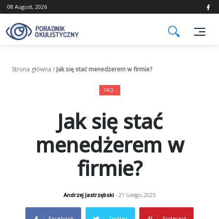
Skip
08 August, 2026
to
content
Strona główna
/
Jak się stać menedżerem w firmie?
FAQ
Jak się stać
menedżerem w
firmie?
Andrzej Jastrzębski
- 21 lutego, 2025
Facebook
Twitter
Pinterest