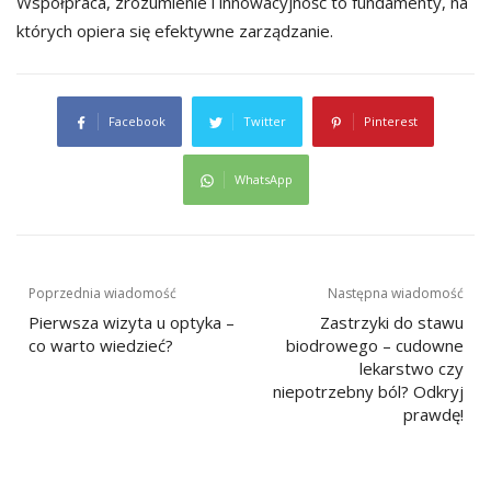
Współpraca, zrozumienie i innowacyjność to fundamenty, na
których opiera się efektywne zarządzanie.
Facebook
Twitter
Pinterest
WhatsApp
Nawigacja
Poprzednia wiadomość
Następna wiadomość
wpisu
Pierwsza wizyta u optyka –
Zastrzyki do stawu
co warto wiedzieć?
biodrowego – cudowne
lekarstwo czy
niepotrzebny ból? Odkryj
prawdę!