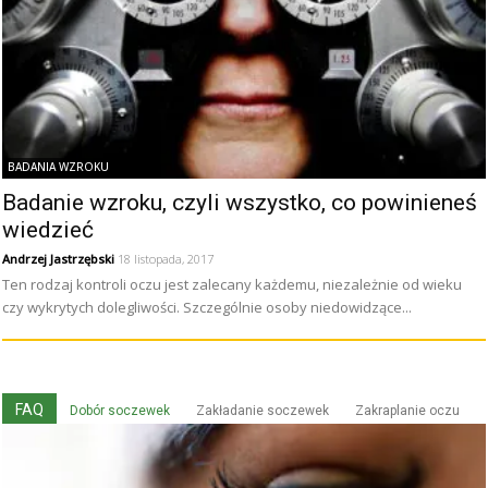
BADANIA WZROKU
Badanie wzroku, czyli wszystko, co powinieneś
wiedzieć
Andrzej Jastrzębski
18 listopada, 2017
Ten rodzaj kontroli oczu jest zalecany każdemu, niezależnie od wieku
czy wykrytych dolegliwości. Szczególnie osoby niedowidzące...
FAQ
Dobór soczewek
Zakładanie soczewek
Zakraplanie oczu