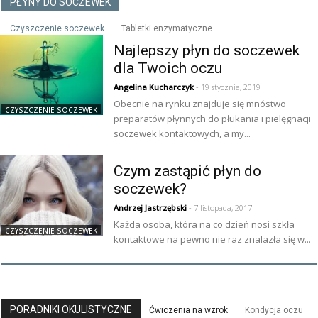
PŁYNY DO SOCZEWEK
Czyszczenie soczewek
Tabletki enzymatyczne
Najlepszy płyn do soczewek
dla Twoich oczu
Angelina Kucharczyk
- 19 stycznia, 2019
Obecnie na rynku znajduje się mnóstwo
CZYSZCZENIE SOCZEWEK
preparatów płynnych do płukania i pielęgnacji
soczewek kontaktowych, a my...
Czym zastąpić płyn do
soczewek?
Andrzej Jastrzębski
- 7 listopada, 2017
Każda osoba, która na co dzień nosi szkła
CZYSZCZENIE SOCZEWEK
kontaktowe na pewno nie raz znalazła się w...
PORADNIKI OKULISTYCZNE
Ćwiczenia na wzrok
Kondycja oczu