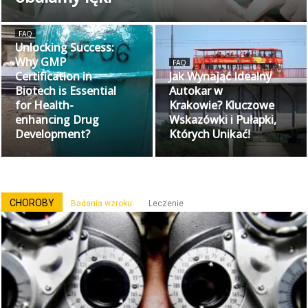
FAQ
Unlocking Success:
Why GMP
FAQ
Certification in
Jak Wynająć Idealny
Biotech is Essential
Autokar w
for Health-
Krakowie? Kluczowe
enhancing Drug
Wskazówki i Pułapki,
Development?
Których Unikać!
CHOROBY
Badania wzroku
Leczenie