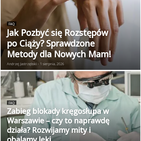
FAQ
Jak Pozbyć się Rozstępów
po Ciąży? Sprawdzone
Metody dla Nowych Mam!
Andrzej Jastrzębski - 1 sierpnia, 2026
FAQ
Zabieg blokady kręgosłupa w
Warszawie – czy to naprawdę
działa? Rozwijamy mity i
obalamy lęki