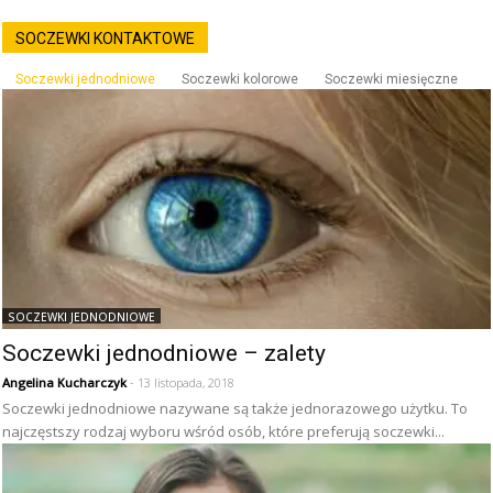
SOCZEWKI KONTAKTOWE
Soczewki jednodniowe
Soczewki kolorowe
Soczewki miesięczne
SOCZEWKI JEDNODNIOWE
Soczewki jednodniowe – zalety
Angelina Kucharczyk
- 13 listopada, 2018
Soczewki jednodniowe nazywane są także jednorazowego użytku. To
najczęstszy rodzaj wyboru wśród osób, które preferują soczewki...