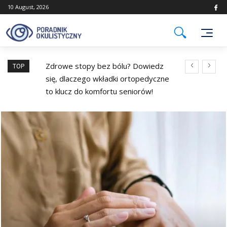
Skip
10 August, 2026
to
content
 do
Zdrowe stopy bez bólu? Dowiedz
Soczewki toryc
TOP
się, dlaczego wkładki ortopedyczne
to klucz do komfortu seniorów!