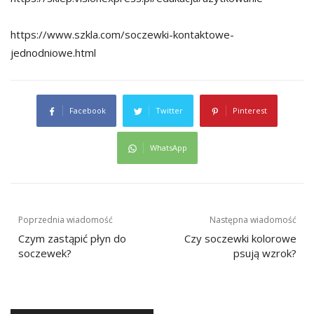
https://www.szkla.com/soczewki-kontaktowe-
jednodniowe.html
Facebook
Twitter
Pinterest
WhatsApp
Nawigacja
Poprzednia wiadomość
Następna wiadomość
wpisu
Czym zastąpić płyn do
Czy soczewki kolorowe
soczewek?
psują wzrok?