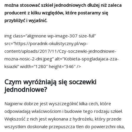
można stosować szkieł jednodniowych dłużej niż zaleca
producent z kilku względów, które postaramy się
przybliżyć i wyjaśnić.
img class=”alignnone wp-image-307 size-full”
src=”https://poradnik-okulistyczny.pl/wp-
content/uploads/2017/11/Czy-soczewki-jednodniowe-
mozna-nosic-2-dni.jpeg” alt=”Kobieta-spogladajaca-zza-
ksiazki” width=”1280″ height=”346″ />
Czym wyróżniają się soczewki
jednodniowe?
Najpierw dobrze jest wyszczególnić kilka cech, które
odpowiadają właściwościom i budowie tego rodzaju szkieł.
Większość z nich jest wykonana z hydrożelu, który przede
wszystkim doskonale przepuszcza tlen do powierzchni oka,