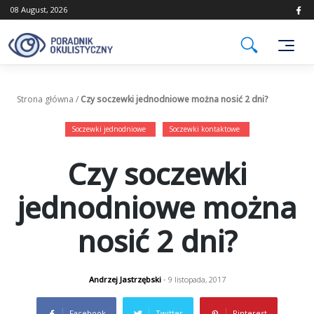
Skip
08 August, 2026
to
content
Strona główna
/
Czy soczewki jednodniowe można nosić 2 dni?
Soczewki jednodniowe
Soczewki kontaktowe
Czy soczewki
jednodniowe można
nosić 2 dni?
Andrzej Jastrzębski
- 9 listopada, 2017
Facebook
Twitter
Pinterest