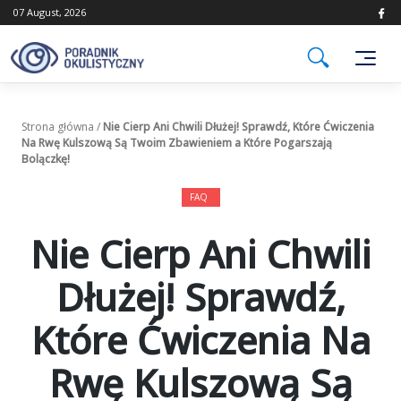
Skip
07 August, 2026
to
content
Strona główna
/
Nie Cierp Ani Chwili Dłużej! Sprawdź, Które Ćwiczenia
Na Rwę Kulszową Są Twoim Zbawieniem a Które Pogarszają
Bolączkę!
FAQ
Nie Cierp Ani Chwili
Dłużej! Sprawdź,
Które Ćwiczenia Na
Rwę Kulszową Są