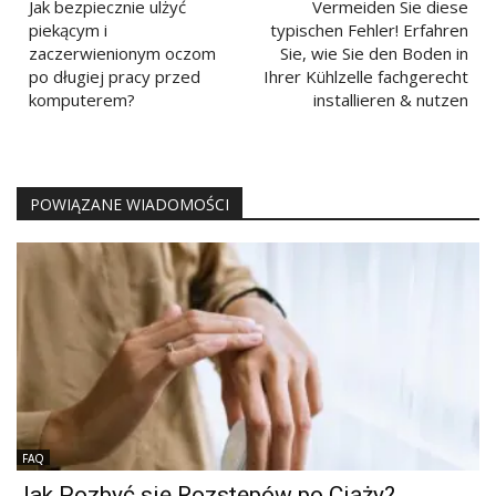
wpisu
Jak bezpiecznie ulżyć
Vermeiden Sie diese
piekącym i
typischen Fehler! Erfahren
zaczerwienionym oczom
Sie, wie Sie den Boden in
po długiej pracy przed
Ihrer Kühlzelle fachgerecht
komputerem?
installieren & nutzen
POWIĄZANE WIADOMOŚCI
FAQ
Jak Pozbyć się Rozstępów po Ciąży?