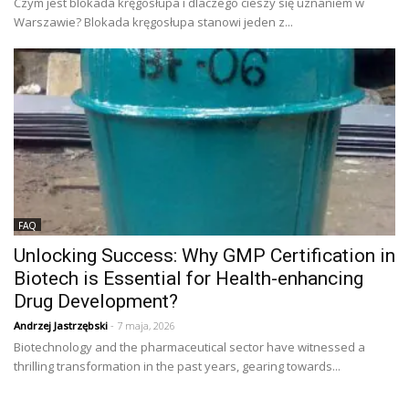
Czym jest blokada kręgosłupa i dlaczego cieszy się uznaniem w
Warszawie? Blokada kręgosłupa stanowi jeden z...
FAQ
Unlocking Success: Why GMP Certification in
Biotech is Essential for Health-enhancing
Drug Development?
Andrzej Jastrzębski
- 7 maja, 2026
Biotechnology and the pharmaceutical sector have witnessed a
thrilling transformation in the past years, gearing towards...