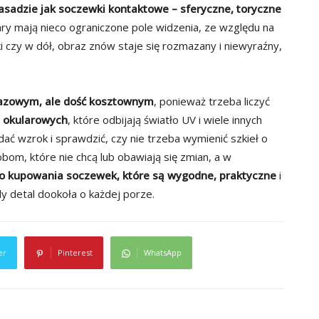
zasadzie jak soczewki kontaktowe – sferyczne, toryczne
lary mają nieco ograniczone pole widzenia, ze względu na
i czy w dół, obraz znów staje się rozmazany i niewyraźny,
razowym, ale dość kosztownym
, ponieważ trzeba liczyć
h okularowych
, które odbijają światło UV i wiele innych
ać wzrok i sprawdzić, czy nie trzeba wymienić szkieł o
bom, które nie chcą lub obawiają się zmian, a w
do kupowania soczewek, które są wygodne, praktyczne
i
y detal dookoła o każdej porze.
er
Pinterest
WhatsApp