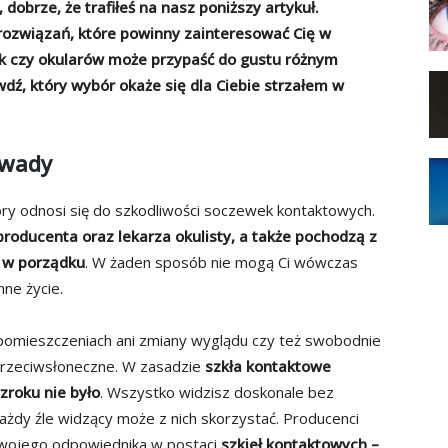
dobrze, że trafiłeś na nasz poniższy artykuł.
rozwiązań, które powinny zainteresować Cię w
wek czy okularów może przypaść do gustu różnym
ź, który wybór okaże się dla Ciebie strzałem w
 wady
óry odnosi się do szkodliwości soczewek kontaktowych.
producenta oraz lekarza okulisty, a także pochodzą z
i w porządku
. W żaden sposób nie mogą Ci wówczas
nne życie.
pomieszczeniach ani zmiany wyglądu czy też swobodnie
 przeciwsłoneczne. W zasadzie
szkła kontaktowe
zroku nie było
. Wszystko widzisz doskonale bez
każdy źle widzący może z nich skorzystać. Producenci
 swojego odpowiednika w postaci
szkieł kontaktowych –