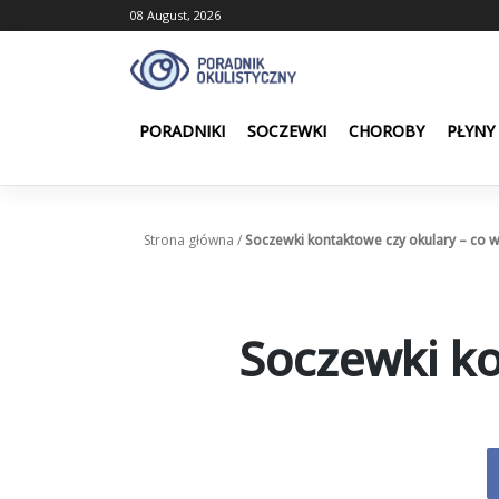
Skip
08 August, 2026
to
content
PORADNIKI
SOCZEWKI
CHOROBY
PŁYNY
Strona główna
/
Soczewki kontaktowe czy okulary – co 
Soczewki ko