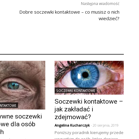
Następna wiadomość
Dobre soczewki kontaktowe – co musisz o nich
wiedzieć?
SOCZEWKI KONTAKTOWE
Soczewki kontaktowe –
ONTAKTOWE
jak zakładać i
ywne soczewki
zdejmować?
owe dla osób
Angelina Kucharczyk
- 20 sierpnia, 2019
ch
Poniższy poradnik kierujemy przede