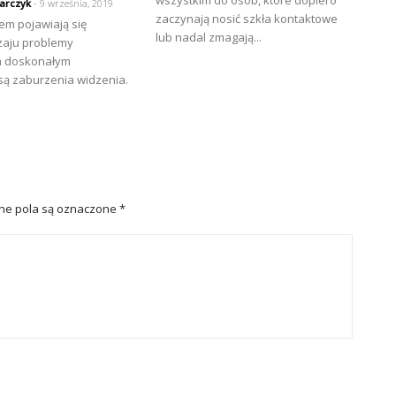
wszystkim do osób, które dopiero
arczyk
- 9 września, 2019
zaczynają nosić szkła kontaktowe
em pojawiają się
lub nadal zmagają...
zaju problemy
a doskonałym
są zaburzenia widzenia.
e pola są oznaczone
*