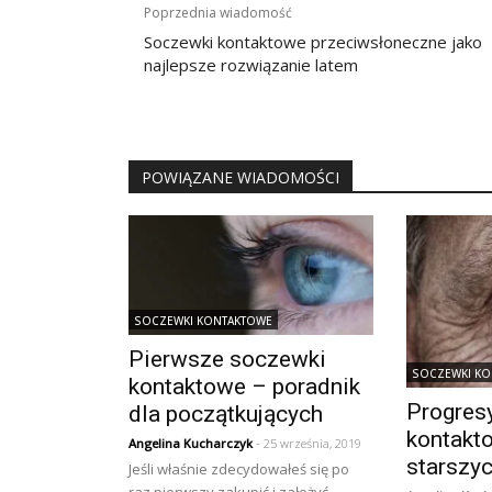
Nawigacja
Poprzednia wiadomość
wpisu
Soczewki kontaktowe przeciwsłoneczne jako
najlepsze rozwiązanie latem
POWIĄZANE WIADOMOŚCI
SOCZEWKI KONTAKTOWE
Pierwsze soczewki
SOCZEWKI K
kontaktowe – poradnik
Progres
dla początkujących
kontakt
Angelina Kucharczyk
- 25 września, 2019
starszy
Jeśli właśnie zdecydowałeś się po