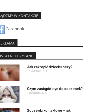
BĄDŹMY W KONTAKCIE
Facebook
REKLAMA
OSTATNIO CZYTANE
Jak zakropić dziecku oczy?
12 kwietnia, 2018
Czym zastąpić płyn do soczewek?
7 listopada, 2017
Soczewki kontaktowe – jak