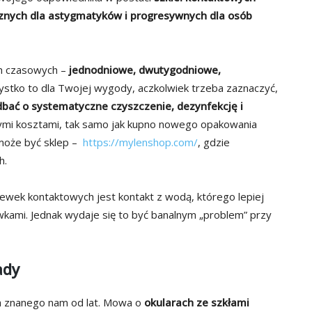
ycznych dla astygmatyków i progresywnych dla osób
ch czasowych –
jednodniowe, dwutygodniowe,
ystko to dla Twojej wygody, aczkolwiek trzeba zaznaczyć,
dbać o systematyczne czyszczenie, dezynfekcję i
wymi kosztami, tak samo jak kupno nowego opakowania
może być sklep –
https://mylenshop.com/
, gdzie
h.
wek kontaktowych jest kontakt z wodą, którego lepiej
ewkami. Jednak wydaje się to być banalnym „problem” przy
ady
a znanego nam od lat. Mowa o
okularach ze szkłami