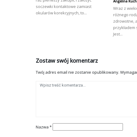
raz pierwszy zakupić i założyć
Angelina Kuch
soczewki kontaktowe zamiast
Wraz z wieki
okularów korekcyjnych, to...
różnego rod
zdrowotne, 
przykładem 
Jest...
Zostaw swój komentarz
Twój adres email nie zostanie opublikowany.
Wymagan
Nazwa
*