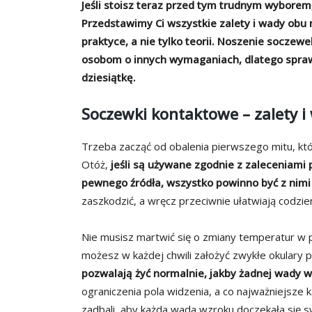
Jeśli stoisz teraz przed tym trudnym wyborem, 
Przedstawimy Ci wszystkie zalety i wady obu 
praktyce, a nie tylko teorii. Noszenie socze
osobom o innych wymaganiach, dlatego sprawd
dziesiątkę.
Soczewki kontaktowe – zalety i
Trzeba zacząć od obalenia pierwszego mitu, kt
Otóż,
jeśli są używane zgodnie z zaleceniami 
pewnego źródła, wszystko powinno być z nim
zaszkodzić, a wręcz przeciwnie ułatwiają codzie
Nie musisz martwić się o zmiany temperatur w 
możesz w każdej chwili założyć zwykłe okulary
pozwalają żyć normalnie, jakby żadnej wady w
ograniczenia pola widzenia, a co najważniejsze 
zadbali, aby każda wada wzroku doczekała się