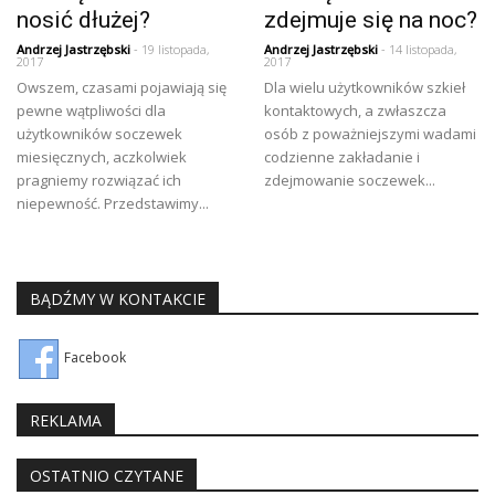
nosić dłużej?
zdejmuje się na noc?
Andrzej Jastrzębski
- 19 listopada,
Andrzej Jastrzębski
- 14 listopada,
2017
2017
Owszem, czasami pojawiają się
Dla wielu użytkowników szkieł
pewne wątpliwości dla
kontaktowych, a zwłaszcza
użytkowników soczewek
osób z poważniejszymi wadami
miesięcznych, aczkolwiek
codzienne zakładanie i
pragniemy rozwiązać ich
zdejmowanie soczewek...
niepewność. Przedstawimy...
BĄDŹMY W KONTAKCIE
Facebook
REKLAMA
OSTATNIO CZYTANE